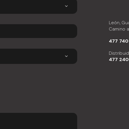
León, Gu
Camino a
477 740
Distribui
477
240