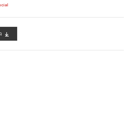
cial
A