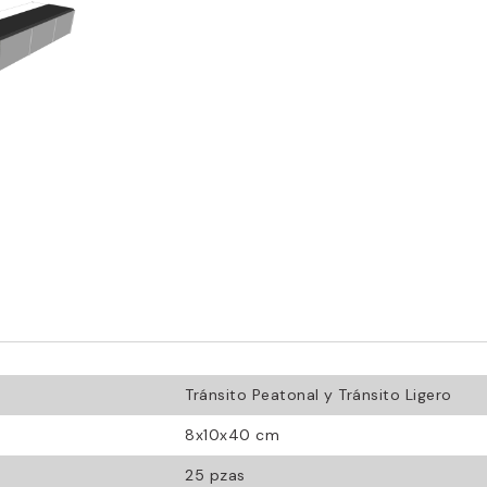
Tránsito Peatonal y Tránsito Ligero
8x10x40 cm
25 pzas