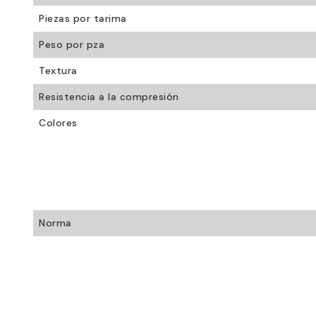
Piezas por tarima
Peso por pza
Textura
Resistencia a la compresión
Colores
Norma