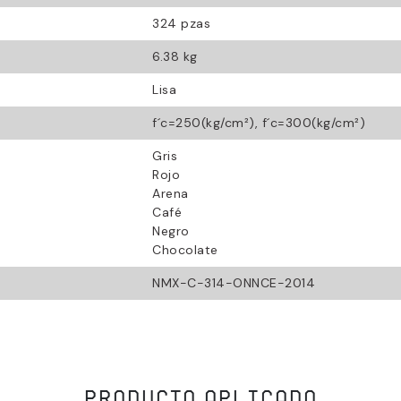
324 pzas
6.38 kg
Lisa
f´c=250(kg/cm²), f´c=300(kg/cm²)
Gris
Rojo
Arena
Café
Negro
Chocolate
NMX-C-314-ONNCE-2014
PRODUCTO APLICADO