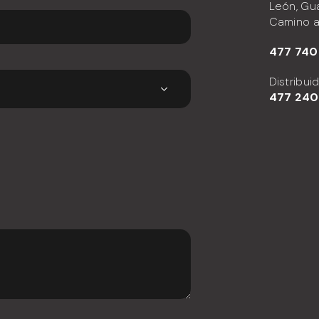
León, Gu
Camino a
477 740
Distribui
477
240