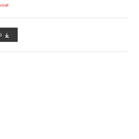
cial
A