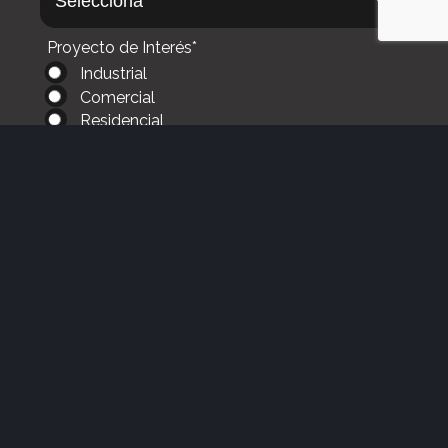
Proyecto de Interés*
Industrial
Comercial
Residencial
Gobierno
Mensaje
Enviar
Nos comprometemos a no utilizar su información de
contacto para enviar spam.