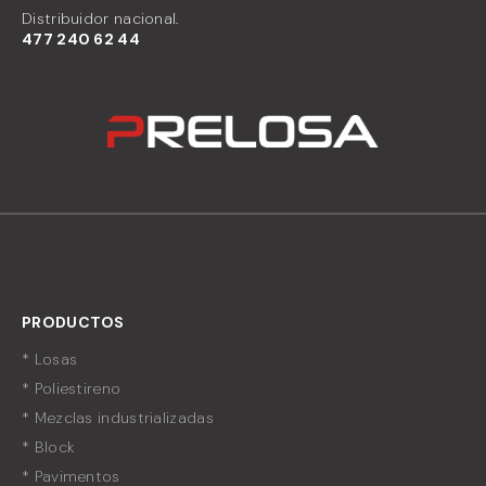
Distribuidor nacional.
477
240 62 44
PRODUCTOS
* Losas
* Poliestireno
* Mezclas industrializadas
* Block
* Pavimentos