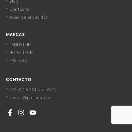
* Blog
* Contacto
* Aviso de privacidad
MARCAS
* LANDSTEIN
* HORMITECH
* PRELOSA
CONTACTO
* 477 740 6000 ext. 6012
* ventas@prelosa.com