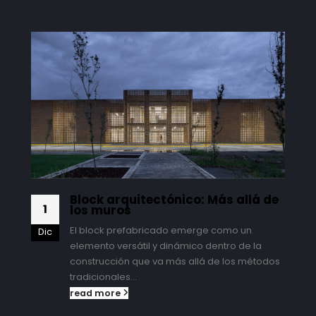
Block arquitectónico: Más allá de
1
los muros
El block prefabricado emerge como un
Dic
elemento versátil y dinámico dentro de la
construcción que va más allá de los métodos
tradicionales...
read more